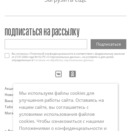
подписаться на рассылку
Вы согласны с Политикой конфиденциальности в соответствии с федеральным законом
от 27.07.2006 года №152-РЗ «О персональных данных», на условиях и для целей,
определенных в
Согласии на обработку персональных данных
.
Акции
Контакты
Мы используем файлы cookies для
Новости
Оплата и доставка
улучшения работы сайта. Оставаясь на
Вакансии
Программа лояльности
нашем сайте, вы соглашаетесь с
Таблица размеров
Публичная оферта
Магазины
Политика обработки
условиями использования файлов
персональных данных
cookies. Чтобы ознакомиться с нашими
Положениями о конфиденциальности и
г. Ростов-на-Дону