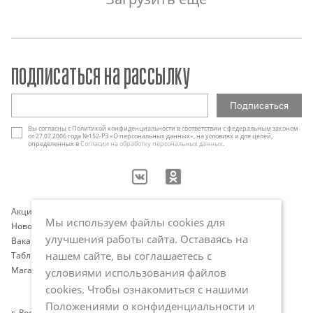
подписаться на рассылку
Вы согласны с Политикой конфиденциальности в соответствии с федеральным законом
от 27.07.2006 года №152-РЗ «О персональных данных», на условиях и для целей,
определенных в
Согласии на обработку персональных данных
.
Акции
Контакты
Мы используем файлы cookies для
Новости
Оплата и доставка
улучшения работы сайта. Оставаясь на
Вакансии
Программа лояльности
нашем сайте, вы соглашаетесь с
Таблица размеров
Публичная оферта
Магазины
Политика обработки
условиями использования файлов
персональных данных
cookies. Чтобы ознакомиться с нашими
Положениями о конфиденциальности и
г. Ростов-на-Дону