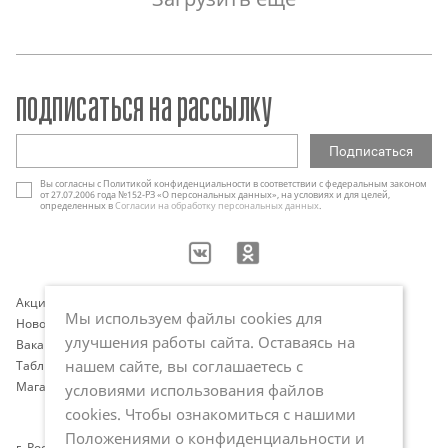
подписаться на рассылку
Вы согласны с Политикой конфиденциальности в соответствии с федеральным законом
от 27.07.2006 года №152-РЗ «О персональных данных», на условиях и для целей,
определенных в
Согласии на обработку персональных данных
.
Акции
Контакты
Мы используем файлы cookies для
Новости
Оплата и доставка
улучшения работы сайта. Оставаясь на
Вакансии
Программа лояльности
нашем сайте, вы соглашаетесь с
Таблица размеров
Публичная оферта
Магазины
Политика обработки
условиями использования файлов
персональных данных
cookies. Чтобы ознакомиться с нашими
Положениями о конфиденциальности и
г. Ростов-на-Дону