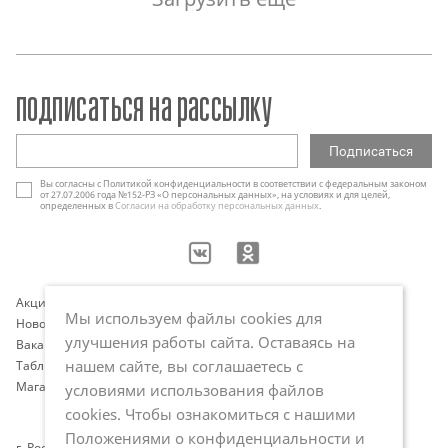
подписаться на рассылку
Вы согласны с Политикой конфиденциальности в соответствии с федеральным законом
от 27.07.2006 года №152-РЗ «О персональных данных», на условиях и для целей,
определенных в
Согласии на обработку персональных данных
.
Акции
Контакты
Мы используем файлы cookies для
Новости
Оплата и доставка
улучшения работы сайта. Оставаясь на
Вакансии
Программа лояльности
нашем сайте, вы соглашаетесь с
Таблица размеров
Публичная оферта
Магазины
Политика обработки
условиями использования файлов
персональных данных
cookies. Чтобы ознакомиться с нашими
Положениями о конфиденциальности и
г. Ростов-на-Дону