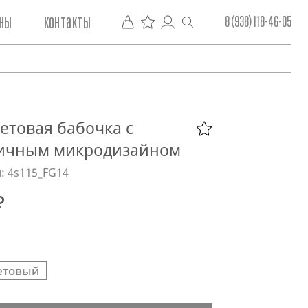
ны
контакты
8 (938) 118-46-05
етовая бабочка с
ичным микродизайном
: 4s115_FG14
₽
етовый