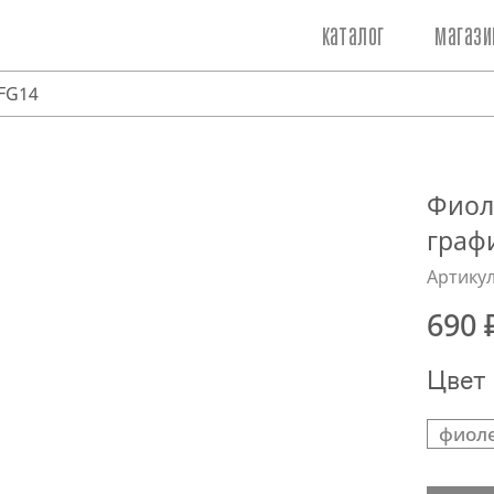
каталог
магази
FG14
Фиол
граф
Артикул
690 
Цвет
фиол