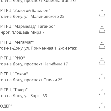
стов-на Дону, проспект Космонавтов 2/2
 ТРЦ "Золотой Вавилон"
стов-на Дону, ул. Малиновского 25
 ТРЦ "Мармелад" Таганрог
ганрог, площадь Мира 7
Р ТРЦ "МегаМаг"
стов-на-Дону, ул. Пойменная 1, 2-ой этаж
Р ТРЦ "РИО"
стов-на Дону, проспект Нагибина 17
 ТРЦ "Сокол"
стов-на Дону, проспект Стачки 25
 ТРЦ "Талер"
тов-на Дону, ул. Зорге 33
МОДЕР"