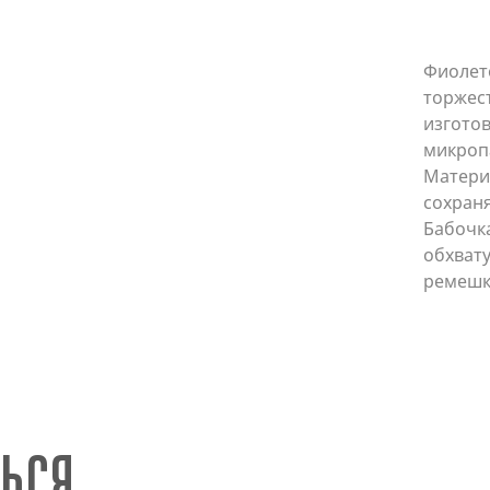
Фиолет
торжест
изгото
микроп
Матери
сохраня
Бабочка
обхват
ремешк
ься