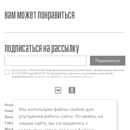
вам может понравиться
подписаться на рассылку
Вы согласны с Политикой конфиденциальности в соответствии с федеральным законом
от 27.07.2006 года №152-РЗ «О персональных данных», на условиях и для целей,
определенных в
Согласии на обработку персональных данных
.
Акции
Контакты
Мы используем файлы cookies для
Новости
Оплата и доставка
улучшения работы сайта. Оставаясь на
Вакансии
Программа лояльности
нашем сайте, вы соглашаетесь с
Таблица размеров
Публичная оферта
Магазины
Политика обработки