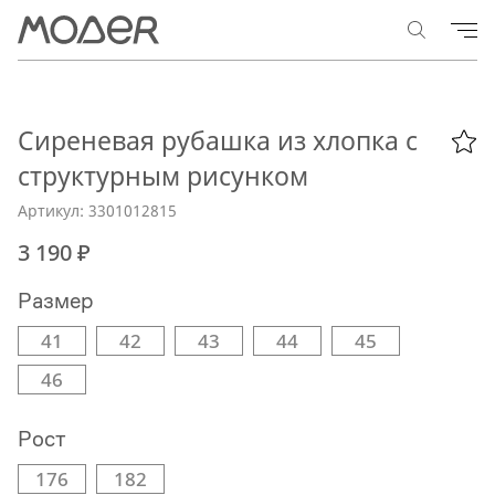
Сиреневая рубашка из хлопка с
структурным рисунком
Артикул: 3301012815
3 190 ₽
Размер
41
42
43
44
45
46
Рост
176
182