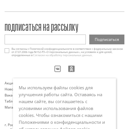
подписаться на рассылку
Вы согласны с Политикой конфиденциальности в соответствии с федеральным законом
от 27.07.2006 года №152-РЗ «О персональных данных», на условиях и для целей,
определенных в
Согласии на обработку персональных данных
.
Акции
Контакты
Мы используем файлы cookies для
Новости
Оплата и доставка
улучшения работы сайта. Оставаясь на
Вакансии
Программа лояльности
нашем сайте, вы соглашаетесь с
Таблица размеров
Публичная оферта
Магазины
Политика обработки
условиями использования файлов
персональных данных
cookies. Чтобы ознакомиться с нашими
Положениями о конфиденциальности и
г. Ростов-на-Дону