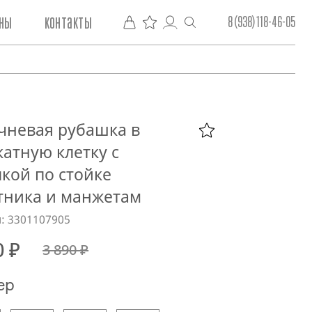
ны
контакты
8 (938) 118-46-05
чневая рубашка в
атную клетку с
лкой по стойке
тника и манжетам
: 3301107905
0 ₽
3 890 ₽
ер