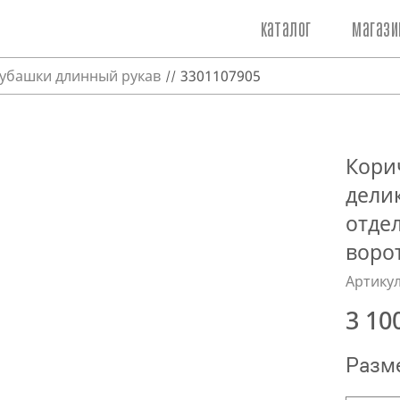
каталог
магази
убашки длинный рукав
3301107905
Кори
делик
отде
воро
Артикул
3 10
Разм