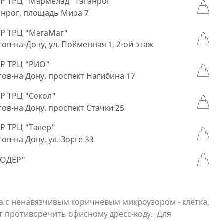
 ТРЦ "Мармелад" Таганрог
ганрог, площадь Мира 7
Р ТРЦ "МегаМаг"
стов-на-Дону, ул. Пойменная 1, 2-ой этаж
Р ТРЦ "РИО"
стов-на Дону, проспект Нагибина 17
 ТРЦ "Сокол"
стов-на Дону, проспект Стачки 25
 ТРЦ "Талер"
тов-на Дону, ул. Зорге 33
МОДЕР"
а с ненавязчивым коричневым микроузором - клетка,
т противоречить офисному дресс-коду. Для