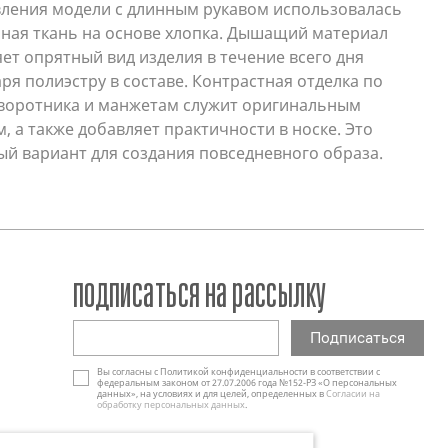
вления модели с длинным рукавом использовалась
ная ткань на основе хлопка. Дышащий материал
ет опрятный вид изделия в течение всего дня
ря полиэстру в составе. Контрастная отделка по
 воротника и манжетам служит оригинальным
, а также добавляет практичности в носке. Это
й вариант для создания повседневного образа.
подписаться на рассылку
Вы согласны с Политикой конфиденциальности в соответствии с
федеральным законом от 27.07.2006 года №152-РЗ «О персональных
данных», на условиях и для целей, определенных в
Согласии на
обработку персональных данных
.