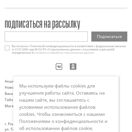
подписаться на рассылку
Вы согласны с Политикой конфиденциальности в соответствии с федеральным законом
от 27.07.2006 года №152-РЗ «О персональных данных», на условиях и для целей,
определенных в
Согласии на обработку персональных данных
.
Акции
Контакты
Мы используем файлы cookies для
Новости
Оплата и доставка
улучшения работы сайта. Оставаясь на
Вакансии
Программа лояльности
нашем сайте, вы соглашаетесь с
Таблица размеров
Публичная оферта
Магазины
Политика обработки
условиями использования файлов
персональных данных
cookies. Чтобы ознакомиться с нашими
Положениями о конфиденциальности и
г. Ростов-на-Дону
об использовании файлов cookie,
ул. Темерницкая, 80