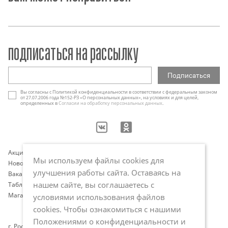
подписаться на рассылку
Вы согласны с Политикой конфиденциальности в соответствии с федеральным законом
от 27.07.2006 года №152-РЗ «О персональных данных», на условиях и для целей,
определенных в
Согласии на обработку персональных данных
.
Акции
Контакты
Мы используем файлы cookies для
Новости
Оплата и доставка
улучшения работы сайта. Оставаясь на
Вакансии
Программа лояльности
нашем сайте, вы соглашаетесь с
Таблица размеров
Публичная оферта
Магазины
Политика обработки
условиями использования файлов
персональных данных
cookies. Чтобы ознакомиться с нашими
Положениями о конфиденциальности и
г. Ростов-на-Дону