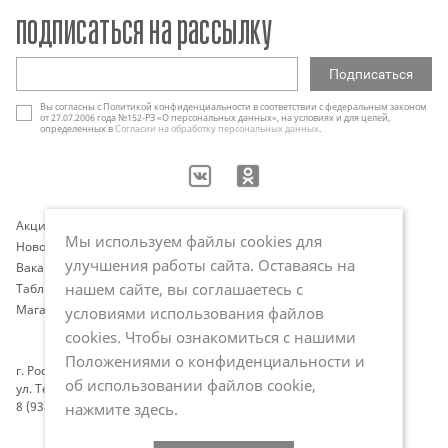
подписаться на рассылку
Вы согласны с Политикой конфиденциальности в соответствии с федеральным законом
от 27.07.2006 года №152-РЗ «О персональных данных», на условиях и для целей,
определенных в
Согласии на обработку персональных данных
.
Акции
Контакты
Мы используем файлы cookies для
Новости
Оплата и доставка
улучшения работы сайта. Оставаясь на
Вакансии
Программа лояльности
нашем сайте, вы соглашаетесь с
Таблица размеров
Публичная оферта
Магазины
Политика обработки
условиями использования файлов
персональных данных
cookies. Чтобы ознакомиться с нашими
Положениями о конфиденциальности и
г. Ростов-на-Дону
об использовании файлов cookie,
ул. Темерницкая, 80
8 (938) 118-46-05
нажмите здесь
.