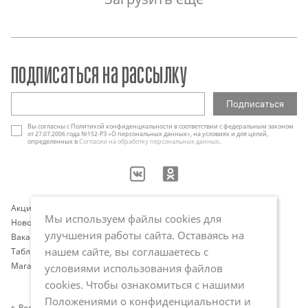
подписаться на рассылку
Вы согласны с Политикой конфиденциальности в соответствии с федеральным законом
от 27.07.2006 года №152-РЗ «О персональных данных», на условиях и для целей,
определенных в
Согласии на обработку персональных данных
.
Акции
Контакты
Мы используем файлы cookies для
Новости
Оплата и доставка
улучшения работы сайта. Оставаясь на
Вакансии
Программа лояльности
нашем сайте, вы соглашаетесь с
Таблица размеров
Публичная оферта
Магазины
Политика обработки
условиями использования файлов
персональных данных
cookies. Чтобы ознакомиться с нашими
Положениями о конфиденциальности и
г. Ростов-на-Дону