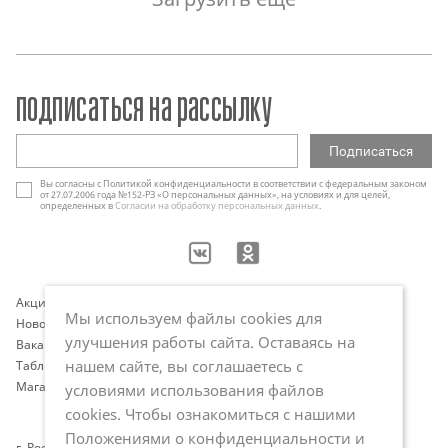
подписаться на рассылку
Вы согласны с Политикой конфиденциальности в соответствии с федеральным законом
от 27.07.2006 года №152-РЗ «О персональных данных», на условиях и для целей,
определенных в
Согласии на обработку персональных данных
.
Акции
Контакты
Мы используем файлы cookies для
Новости
Оплата и доставка
улучшения работы сайта. Оставаясь на
Вакансии
Программа лояльности
нашем сайте, вы соглашаетесь с
Таблица размеров
Публичная оферта
Магазины
Политика обработки
условиями использования файлов
персональных данных
cookies. Чтобы ознакомиться с нашими
Положениями о конфиденциальности и
г. Ростов-на-Дону