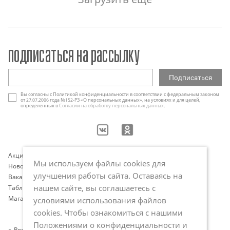
подписаться на рассылку
Вы согласны с Политикой конфиденциальности в соответствии с федеральным законом
от 27.07.2006 года №152-РЗ «О персональных данных», на условиях и для целей,
определенных в
Согласии на обработку персональных данных
.
Акции
Контакты
Мы используем файлы cookies для
Новости
Оплата и доставка
улучшения работы сайта. Оставаясь на
Вакансии
Программа лояльности
нашем сайте, вы соглашаетесь с
Таблица размеров
Публичная оферта
Магазины
Политика обработки
условиями использования файлов
персональных данных
cookies. Чтобы ознакомиться с нашими
Положениями о конфиденциальности и
г. Ростов-на-Дону