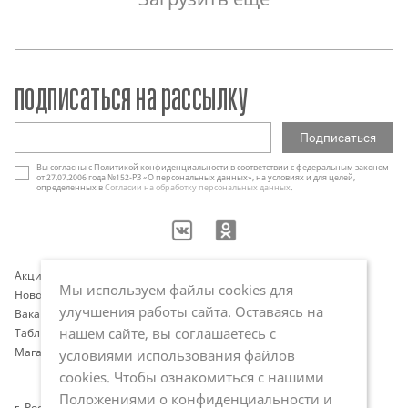
подписаться на рассылку
Вы согласны с Политикой конфиденциальности в соответствии с федеральным законом
от 27.07.2006 года №152-РЗ «О персональных данных», на условиях и для целей,
определенных в
Согласии на обработку персональных данных
.
Акции
Контакты
Мы используем файлы cookies для
Новости
Оплата и доставка
улучшения работы сайта. Оставаясь на
Вакансии
Программа лояльности
нашем сайте, вы соглашаетесь с
Таблица размеров
Публичная оферта
Магазины
Политика обработки
условиями использования файлов
персональных данных
cookies. Чтобы ознакомиться с нашими
Положениями о конфиденциальности и
г. Ростов-на-Дону