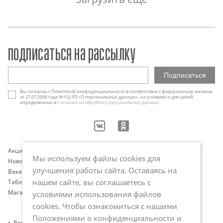
подписаться на рассылку
Вы согласны с Политикой конфиденциальности в соответствии с федеральным законом
от 27.07.2006 года №152-РЗ «О персональных данных», на условиях и для целей,
определенных в
Согласии на обработку персональных данных
.
Акции
Контакты
Мы используем файлы cookies для
Новости
Оплата и доставка
улучшения работы сайта. Оставаясь на
Вакансии
Программа лояльности
нашем сайте, вы соглашаетесь с
Таблица размеров
Публичная оферта
Магазины
Политика обработки
условиями использования файлов
персональных данных
cookies. Чтобы ознакомиться с нашими
Положениями о конфиденциальности и
г. Ростов-на-Дону