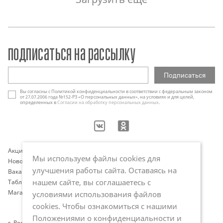
подписаться на рассылку
Вы согласны с Политикой конфиденциальности в соответствии с федеральным законом
от 27.07.2006 года №152-РЗ «О персональных данных», на условиях и для целей,
определенных в
Согласии на обработку персональных данных
.
Акции
Контакты
Мы используем файлы cookies для
Новости
Оплата и доставка
улучшения работы сайта. Оставаясь на
Вакансии
Программа лояльности
нашем сайте, вы соглашаетесь с
Таблица размеров
Публичная оферта
Магазины
Политика обработки
условиями использования файлов
персональных данных
cookies. Чтобы ознакомиться с нашими
Положениями о конфиденциальности и
г. Ростов-на-Дону