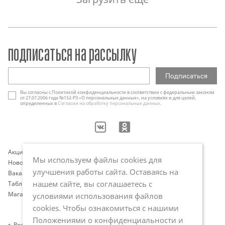
подписаться на рассылку
Вы согласны с Политикой конфиденциальности в соответствии с федеральным законом
от 27.07.2006 года №152-РЗ «О персональных данных», на условиях и для целей,
определенных в
Согласии на обработку персональных данных
.
Акции
Контакты
Мы используем файлы cookies для
Новости
Оплата и доставка
улучшения работы сайта. Оставаясь на
Вакансии
Программа лояльности
нашем сайте, вы соглашаетесь с
Таблица размеров
Публичная оферта
Магазины
Политика обработки
условиями использования файлов
персональных данных
cookies. Чтобы ознакомиться с нашими
Положениями о конфиденциальности и
г. Ростов-на-Дону