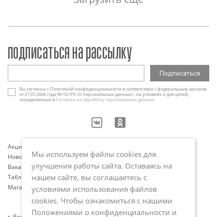
подписаться на рассылку
Вы согласны с Политикой конфиденциальности в соответствии с федеральным законом
от 27.07.2006 года №152-РЗ «О персональных данных», на условиях и для целей,
определенных в
Согласии на обработку персональных данных
.
Акции
Контакты
Мы используем файлы cookies для
Новости
Оплата и доставка
улучшения работы сайта. Оставаясь на
Вакансии
Программа лояльности
нашем сайте, вы соглашаетесь с
Таблица размеров
Публичная оферта
Магазины
Политика обработки
условиями использования файлов
персональных данных
cookies. Чтобы ознакомиться с нашими
Положениями о конфиденциальности и
г. Ростов-на-Дону