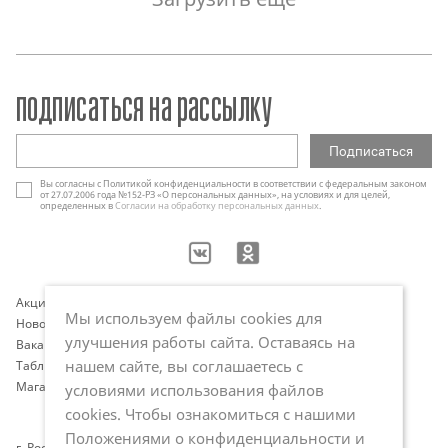
подписаться на рассылку
Вы согласны с Политикой конфиденциальности в соответствии с федеральным законом
от 27.07.2006 года №152-РЗ «О персональных данных», на условиях и для целей,
определенных в
Согласии на обработку персональных данных
.
Акции
Контакты
Мы используем файлы cookies для
Новости
Оплата и доставка
улучшения работы сайта. Оставаясь на
Вакансии
Программа лояльности
нашем сайте, вы соглашаетесь с
Таблица размеров
Публичная оферта
Магазины
Политика обработки
условиями использования файлов
персональных данных
cookies. Чтобы ознакомиться с нашими
Положениями о конфиденциальности и
г. Ростов-на-Дону