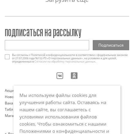
подписаться на рассылку
Вы согласны с Политикой конфиденциальности в соответствии с федеральным законом
от 27.07.2006 года №152-РЗ «О персональных данных», на условиях и для целей,
определенных в
Согласии на обработку персональных данных
.
Акции
Контакты
Мы используем файлы cookies для
Новости
Оплата и доставка
улучшения работы сайта. Оставаясь на
Вакансии
Программа лояльности
нашем сайте, вы соглашаетесь с
Таблица размеров
Публичная оферта
Магазины
Политика обработки
условиями использования файлов
персональных данных
cookies. Чтобы ознакомиться с нашими
Положениями о конфиденциальности и
г. Ростов-на-Дону