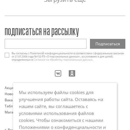
подписаться на рассылку
Вы согласны с Политикой конфиденциальности в соответствии с федеральным законом
от 27.07.2006 года №152-РЗ «О персональных данных», на условиях и для целей,
определенных в
Согласии на обработку персональных данных
.
Акции
Контакты
Мы используем файлы cookies для
Новости
Оплата и доставка
улучшения работы сайта. Оставаясь на
Вакансии
Программа лояльности
нашем сайте, вы соглашаетесь с
Таблица размеров
Публичная оферта
Магазины
Политика обработки
условиями использования файлов
персональных данных
cookies. Чтобы ознакомиться с нашими
Положениями о конфиденциальности и
г. Ростов-на-Дону