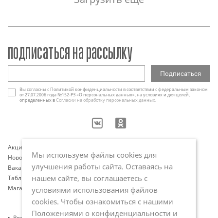
подписаться на рассылку
Вы согласны с Политикой конфиденциальности в соответствии с федеральным законом
от 27.07.2006 года №152-РЗ «О персональных данных», на условиях и для целей,
определенных в
Согласии на обработку персональных данных
.
Акции
Контакты
Мы используем файлы cookies для
Новости
Оплата и доставка
улучшения работы сайта. Оставаясь на
Вакансии
Программа лояльности
нашем сайте, вы соглашаетесь с
Таблица размеров
Публичная оферта
Магазины
Политика обработки
условиями использования файлов
персональных данных
cookies. Чтобы ознакомиться с нашими
Положениями о конфиденциальности и
г. Ростов-на-Дону