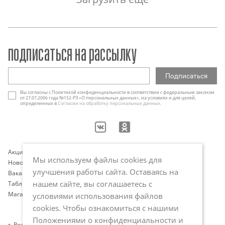
подписаться на рассылку
Вы согласны с Политикой конфиденциальности в соответствии с федеральным законом
от 27.07.2006 года №152-РЗ «О персональных данных», на условиях и для целей,
определенных в
Согласии на обработку персональных данных
.
Акции
Контакты
Мы используем файлы cookies для
Новости
Оплата и доставка
улучшения работы сайта. Оставаясь на
Вакансии
Программа лояльности
нашем сайте, вы соглашаетесь с
Таблица размеров
Публичная оферта
Магазины
Политика обработки
условиями использования файлов
персональных данных
cookies. Чтобы ознакомиться с нашими
Положениями о конфиденциальности и
г. Ростов-на-Дону