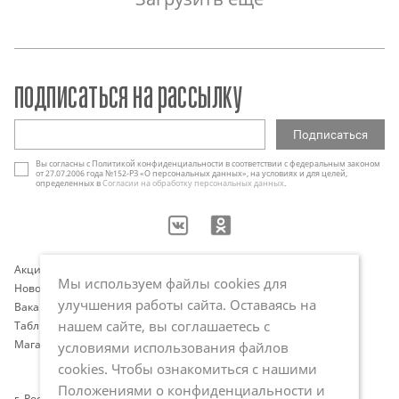
подписаться на рассылку
Вы согласны с Политикой конфиденциальности в соответствии с федеральным законом
от 27.07.2006 года №152-РЗ «О персональных данных», на условиях и для целей,
определенных в
Согласии на обработку персональных данных
.
Акции
Контакты
Мы используем файлы cookies для
Новости
Оплата и доставка
улучшения работы сайта. Оставаясь на
Вакансии
Программа лояльности
нашем сайте, вы соглашаетесь с
Таблица размеров
Публичная оферта
Магазины
Политика обработки
условиями использования файлов
персональных данных
cookies. Чтобы ознакомиться с нашими
Положениями о конфиденциальности и
г. Ростов-на-Дону