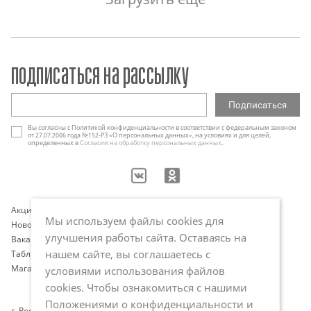
подписаться на рассылку
Вы согласны с Политикой конфиденциальности в соответствии с федеральным законом
от 27.07.2006 года №152-РЗ «О персональных данных», на условиях и для целей,
определенных в
Согласии на обработку персональных данных
.
Акции
Контакты
Мы используем файлы cookies для
Новости
Оплата и доставка
улучшения работы сайта. Оставаясь на
Вакансии
Программа лояльности
нашем сайте, вы соглашаетесь с
Таблица размеров
Публичная оферта
Магазины
Политика обработки
условиями использования файлов
персональных данных
cookies. Чтобы ознакомиться с нашими
Положениями о конфиденциальности и
г. Ростов-на-Дону