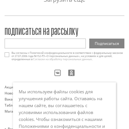
подписаться на рассылку
Вы согласны с Политикой конфиденциальности в соответствии с федеральным законом
от 27.07.2006 года №152-РЗ «О персональных данных», на условиях и для целей,
определенных в
Согласии на обработку персональных данных
.
Акции
Контакты
Мы используем файлы cookies для
Новости
Оплата и доставка
улучшения работы сайта. Оставаясь на
Вакансии
Программа лояльности
нашем сайте, вы соглашаетесь с
Таблица размеров
Публичная оферта
Магазины
Политика обработки
условиями использования файлов
персональных данных
cookies. Чтобы ознакомиться с нашими
Положениями о конфиденциальности и
г. Ростов-на-Дону