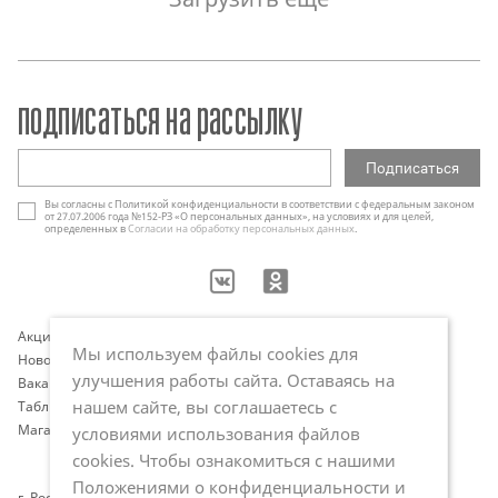
подписаться на рассылку
Вы согласны с Политикой конфиденциальности в соответствии с федеральным законом
от 27.07.2006 года №152-РЗ «О персональных данных», на условиях и для целей,
определенных в
Согласии на обработку персональных данных
.
Акции
Контакты
Мы используем файлы cookies для
Новости
Оплата и доставка
улучшения работы сайта. Оставаясь на
Вакансии
Программа лояльности
нашем сайте, вы соглашаетесь с
Таблица размеров
Публичная оферта
Магазины
Политика обработки
условиями использования файлов
персональных данных
cookies. Чтобы ознакомиться с нашими
Положениями о конфиденциальности и
г. Ростов-на-Дону