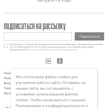
подписаться на рассылку
Вы согласны с Политикой конфиденциальности в соответствии с федеральным законом
от 27.07.2006 года №152-РЗ «О персональных данных», на условиях и для целей,
определенных в
Согласии на обработку персональных данных
.
Акции
Контакты
Мы используем файлы cookies для
Новости
Оплата и доставка
улучшения работы сайта. Оставаясь на
Вакансии
Программа лояльности
нашем сайте, вы соглашаетесь с
Таблица размеров
Публичная оферта
Магазины
Политика обработки
условиями использования файлов
персональных данных
cookies. Чтобы ознакомиться с нашими
Положениями о конфиденциальности и
г. Ростов-на-Дону