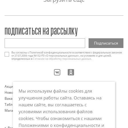
подписаться на рассылку
Вы согласны с Политикой конфиденциальности в соответствии с федеральным законом
от 27.07.2006 года №152-РЗ «О персональных данных», на условиях и для целей,
определенных в
Согласии на обработку персональных данных
.
Акции
Контакты
Мы используем файлы cookies для
Новости
Оплата и доставка
улучшения работы сайта. Оставаясь на
Вакансии
Программа лояльности
нашем сайте, вы соглашаетесь с
Таблица размеров
Публичная оферта
Магазины
Политика обработки
условиями использования файлов
персональных данных
cookies. Чтобы ознакомиться с нашими
Положениями о конфиденциальности и
г. Ростов-на-Дону