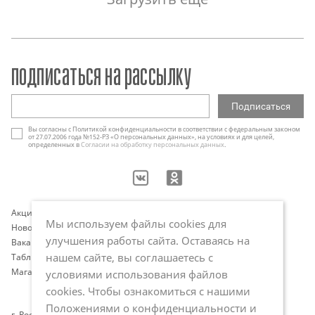
подписаться на рассылку
Вы согласны с Политикой конфиденциальности в соответствии с федеральным законом
от 27.07.2006 года №152-РЗ «О персональных данных», на условиях и для целей,
определенных в
Согласии на обработку персональных данных
.
Акции
Контакты
Мы используем файлы cookies для
Новости
Оплата и доставка
улучшения работы сайта. Оставаясь на
Вакансии
Программа лояльности
нашем сайте, вы соглашаетесь с
Таблица размеров
Публичная оферта
Магазины
Политика обработки
условиями использования файлов
персональных данных
cookies. Чтобы ознакомиться с нашими
Положениями о конфиденциальности и
г. Ростов-на-Дону