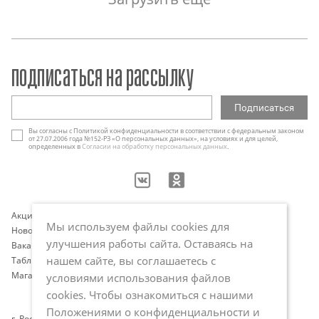
подписаться на рассылку
Вы согласны с Политикой конфиденциальности в соответствии с федеральным законом
от 27.07.2006 года №152-РЗ «О персональных данных», на условиях и для целей,
определенных в
Согласии на обработку персональных данных
.
Акции
Контакты
Мы используем файлы cookies для
Новости
Оплата и доставка
улучшения работы сайта. Оставаясь на
Вакансии
Программа лояльности
нашем сайте, вы соглашаетесь с
Таблица размеров
Публичная оферта
Магазины
Политика обработки
условиями использования файлов
персональных данных
cookies. Чтобы ознакомиться с нашими
Положениями о конфиденциальности и
г. Ростов-на-Дону