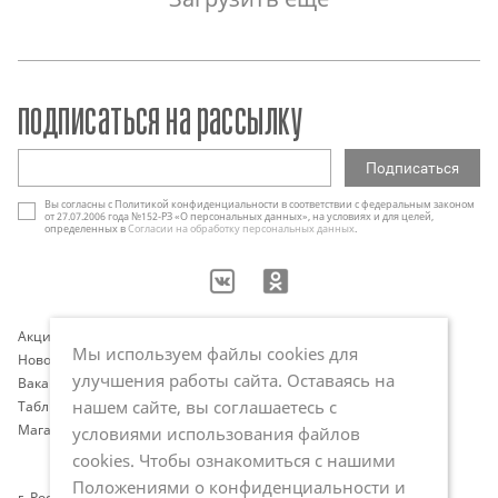
подписаться на рассылку
Вы согласны с Политикой конфиденциальности в соответствии с федеральным законом
от 27.07.2006 года №152-РЗ «О персональных данных», на условиях и для целей,
определенных в
Согласии на обработку персональных данных
.
Акции
Контакты
Мы используем файлы cookies для
Новости
Оплата и доставка
улучшения работы сайта. Оставаясь на
Вакансии
Программа лояльности
нашем сайте, вы соглашаетесь с
Таблица размеров
Публичная оферта
Магазины
Политика обработки
условиями использования файлов
персональных данных
cookies. Чтобы ознакомиться с нашими
Положениями о конфиденциальности и
г. Ростов-на-Дону