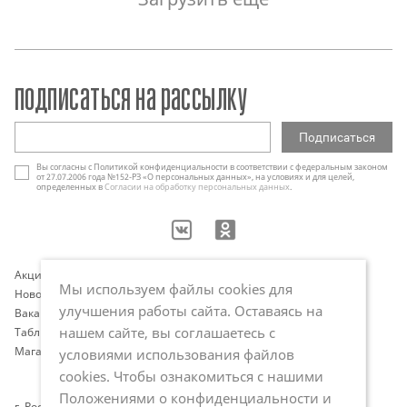
подписаться на рассылку
Вы согласны с Политикой конфиденциальности в соответствии с федеральным законом
от 27.07.2006 года №152-РЗ «О персональных данных», на условиях и для целей,
определенных в
Согласии на обработку персональных данных
.
Акции
Контакты
Мы используем файлы cookies для
Новости
Оплата и доставка
улучшения работы сайта. Оставаясь на
Вакансии
Программа лояльности
нашем сайте, вы соглашаетесь с
Таблица размеров
Публичная оферта
Магазины
Политика обработки
условиями использования файлов
персональных данных
cookies. Чтобы ознакомиться с нашими
Положениями о конфиденциальности и
г. Ростов-на-Дону