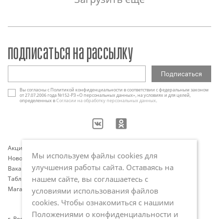
подписаться на рассылку
Вы согласны с Политикой конфиденциальности в соответствии с федеральным законом
от 27.07.2006 года №152-РЗ «О персональных данных», на условиях и для целей,
определенных в
Согласии на обработку персональных данных
.
Акции
Контакты
Мы используем файлы cookies для
Новости
Оплата и доставка
улучшения работы сайта. Оставаясь на
Вакансии
Программа лояльности
нашем сайте, вы соглашаетесь с
Таблица размеров
Публичная оферта
Магазины
Политика обработки
условиями использования файлов
персональных данных
cookies. Чтобы ознакомиться с нашими
Положениями о конфиденциальности и
г. Ростов-на-Дону