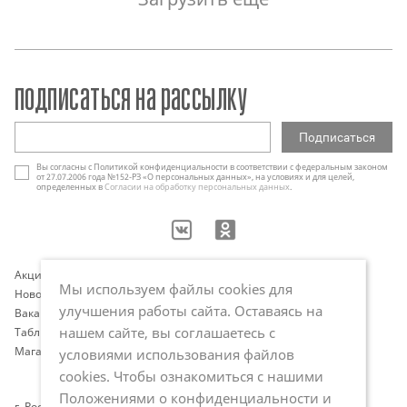
подписаться на рассылку
Вы согласны с Политикой конфиденциальности в соответствии с федеральным законом
от 27.07.2006 года №152-РЗ «О персональных данных», на условиях и для целей,
определенных в
Согласии на обработку персональных данных
.
Акции
Контакты
Мы используем файлы cookies для
Новости
Оплата и доставка
улучшения работы сайта. Оставаясь на
Вакансии
Программа лояльности
нашем сайте, вы соглашаетесь с
Таблица размеров
Публичная оферта
Магазины
Политика обработки
условиями использования файлов
персональных данных
cookies. Чтобы ознакомиться с нашими
Положениями о конфиденциальности и
г. Ростов-на-Дону