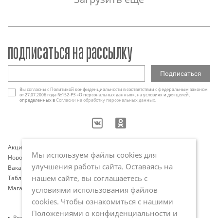
подписаться на рассылку
Вы согласны с Политикой конфиденциальности в соответствии с федеральным законом
от 27.07.2006 года №152-РЗ «О персональных данных», на условиях и для целей,
определенных в
Согласии на обработку персональных данных
.
Акции
Контакты
Мы используем файлы cookies для
Новости
Оплата и доставка
улучшения работы сайта. Оставаясь на
Вакансии
Программа лояльности
нашем сайте, вы соглашаетесь с
Таблица размеров
Публичная оферта
Магазины
Политика обработки
условиями использования файлов
персональных данных
cookies. Чтобы ознакомиться с нашими
Положениями о конфиденциальности и
г. Ростов-на-Дону