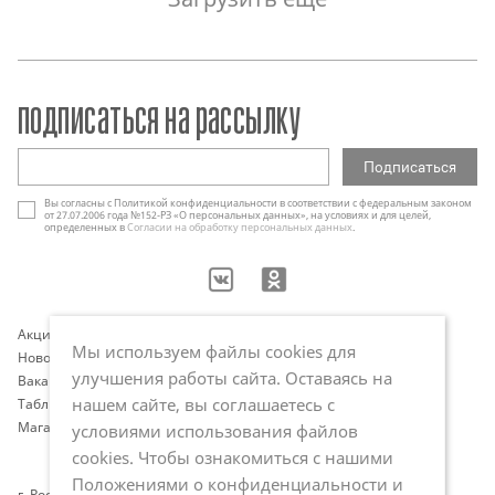
подписаться на рассылку
Вы согласны с Политикой конфиденциальности в соответствии с федеральным законом
от 27.07.2006 года №152-РЗ «О персональных данных», на условиях и для целей,
определенных в
Согласии на обработку персональных данных
.
Акции
Контакты
Мы используем файлы cookies для
Новости
Оплата и доставка
улучшения работы сайта. Оставаясь на
Вакансии
Программа лояльности
нашем сайте, вы соглашаетесь с
Таблица размеров
Публичная оферта
Магазины
Политика обработки
условиями использования файлов
персональных данных
cookies. Чтобы ознакомиться с нашими
Положениями о конфиденциальности и
г. Ростов-на-Дону