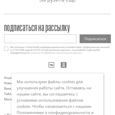
подписаться на рассылку
Вы согласны с Политикой конфиденциальности в соответствии с федеральным законом
от 27.07.2006 года №152-РЗ «О персональных данных», на условиях и для целей,
определенных в
Согласии на обработку персональных данных
.
Акции
Контакты
Мы используем файлы cookies для
Новости
Оплата и доставка
улучшения работы сайта. Оставаясь на
Вакансии
Программа лояльности
нашем сайте, вы соглашаетесь с
Таблица размеров
Публичная оферта
Магазины
Политика обработки
условиями использования файлов
персональных данных
cookies. Чтобы ознакомиться с нашими
Положениями о конфиденциальности и
г. Ростов-на-Дону