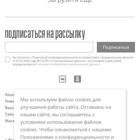
подписаться на рассылку
Вы согласны с Политикой конфиденциальности в соответствии с федеральным законом
от 27.07.2006 года №152-РЗ «О персональных данных», на условиях и для целей,
определенных в
Согласии на обработку персональных данных
.
Акции
Контакты
Мы используем файлы cookies для
Новости
Оплата и доставка
улучшения работы сайта. Оставаясь на
Вакансии
Программа лояльности
нашем сайте, вы соглашаетесь с
Таблица размеров
Публичная оферта
Магазины
Политика обработки
условиями использования файлов
персональных данных
cookies. Чтобы ознакомиться с нашими
Положениями о конфиденциальности и
г. Ростов-на-Дону