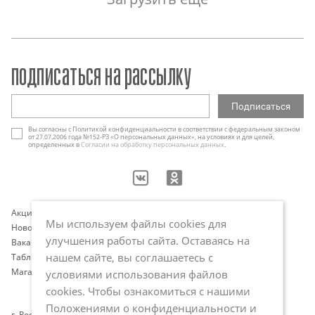
подписаться на рассылку
Вы согласны с Политикой конфиденциальности в соответствии с федеральным законом
от 27.07.2006 года №152-РЗ «О персональных данных», на условиях и для целей,
определенных в
Согласии на обработку персональных данных
.
Акции
Контакты
Мы используем файлы cookies для
Новости
Оплата и доставка
улучшения работы сайта. Оставаясь на
Вакансии
Программа лояльности
нашем сайте, вы соглашаетесь с
Таблица размеров
Публичная оферта
Магазины
Политика обработки
условиями использования файлов
персональных данных
cookies. Чтобы ознакомиться с нашими
Положениями о конфиденциальности и
г. Ростов-на-Дону