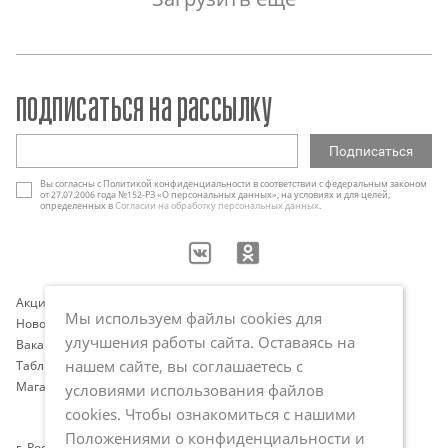
подписаться на рассылку
Вы согласны с Политикой конфиденциальности в соответствии с федеральным законом
от 27.07.2006 года №152-РЗ «О персональных данных», на условиях и для целей,
определенных в
Согласии на обработку персональных данных
.
Акции
Контакты
Мы используем файлы cookies для
Новости
Оплата и доставка
улучшения работы сайта. Оставаясь на
Вакансии
Программа лояльности
нашем сайте, вы соглашаетесь с
Таблица размеров
Публичная оферта
Магазины
Политика обработки
условиями использования файлов
персональных данных
cookies. Чтобы ознакомиться с нашими
Положениями о конфиденциальности и
г. Ростов-на-Дону