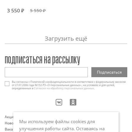
3 550 ₽
5 550 ₽
Загрузить ещё
подписаться на рассылку
Вы согласны с Политикой конфиденциальности в соответствии с федеральным законом
от 27.07.2006 года №152-РЗ «О персональных данных», на условиях и для целей,
определенных в
Согласии на обработку персональных данных
.
Акции
Контакты
Мы используем файлы cookies для
Новости
Оплата и доставка
улучшения работы сайта. Оставаясь на
Вакансии
Программа лояльности