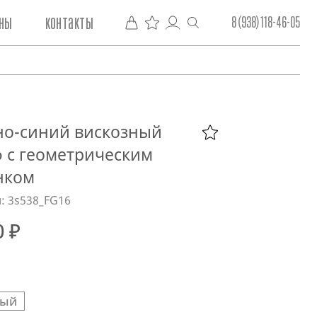
ны
контакты
8 (938) 118-46-05
но-синий вискозный
 с геометрическим
нком
: 3s538_FG16
0 ₽
ный