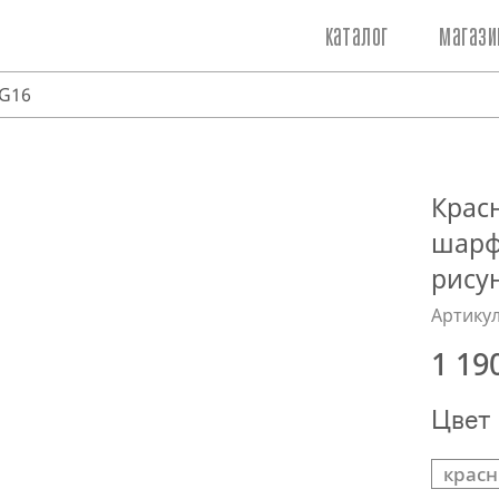
каталог
магази
FG16
Крас
шарф
рису
Артикул
1 19
Цвет
крас