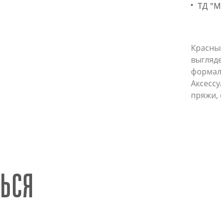
ТД "
Красны
выгляд
формаль
Аксесс
пряжи,
ься