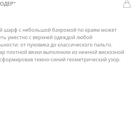
МОДЕР"
й шарф с небольшой бахромой по краям может
еть уместно с верхней одеждой любой
ности: от пуховика до классического пальто.
уар плотной вязки выполнили из нежной вискозной
 сформировав темно-синий геометрический узор.