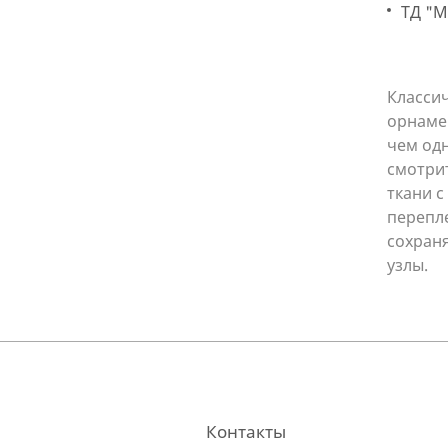
ТД "
Классич
орнаме
чем одн
смотри
ткани с
перепле
сохраня
узлы.
Контакты