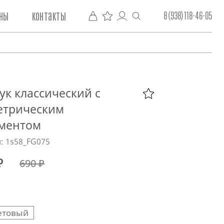
ны
контакты
8 (938) 118-46-05
ук классический с
етрическим
ментом
: 1s58_FG075
₽
690 ₽
етовый