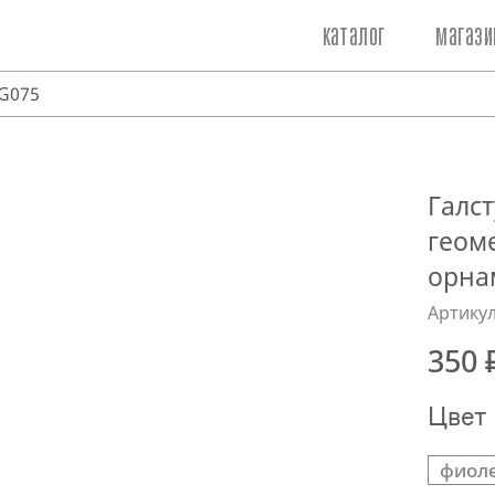
каталог
магази
FG075
Галст
геом
орна
Артикул
350 
Цвет
фиол