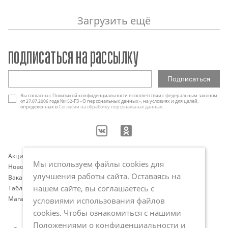
Загрузить ещё
подписаться на рассылку
Вы согласны с Политикой конфиденциальности в соответствии с федеральным законом
от 27.07.2006 года №152-РЗ «О персональных данных», на условиях и для целей,
определенных в
Согласии на обработку персональных данных
.
Акции
Контакты
Мы используем файлы cookies для
Новости
Оплата и доставка
улучшения работы сайта. Оставаясь на
Вакансии
Программа лояльности
нашем сайте, вы соглашаетесь с
Таблица размеров
Публичная оферта
Магазины
Политика обработки
условиями использования файлов
персональных данных
cookies. Чтобы ознакомиться с нашими
Положениями о конфиденциальности и